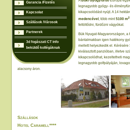
A
Büki Gyógyfürdő
Európa egyik
Garancia /Fizetés
legnagyobb gyógy- és élményfür
kikapcsolódást nyújt. A 14 hektár
Kapcsolat
2
medencével
, több mint
5100 m
Szállások /Városok
feltöltődni, fürdőzni vágyókat.
Partnerek
Bük Nyugat-Magyarországon, a ha
bántalmakban igen hatékony gyóg
3d fogászati CT info
mellett helyezkedik el. Kérésére 
beküldő kollégáknak
kiválasztott panzióban, illetve s
kikapcsolódhat, kezeltetheti ma
legnagyobb golfpályáján, lovago
alacsony áron.
Szállások
Hotel Caramell****