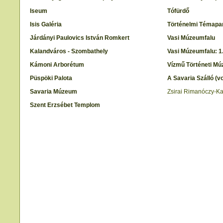
Iseum
Tófürdő
Isis Galéria
Történelmi Témapa
Járdányi Paulovics István Romkert
Vasi Múzeumfalu
Kalandváros - Szombathely
Vasi Múzeumfalu: 1
Kámoni Arborétum
Vízmű Történeti M
Püspöki Palota
A Savaria Szálló (vo
Savaria Múzeum
Zsirai Rimanóczy-Ka
Szent Erzsébet Templom