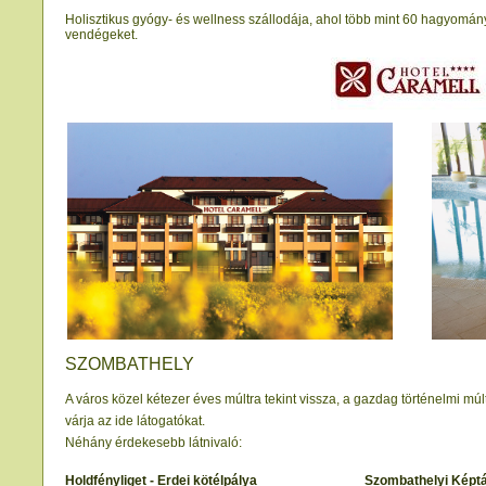
Holisztikus gyógy- és wellness szállodája, ahol több mint 60 hagyomán
vendégeket.
SZOMBATHELY
A város közel kétezer éves múltra tekint vissza, a gazdag történelmi 
várja az ide látogatókat.
Néhány érdekesebb látnivaló:
Holdfényliget - Erdei kötélpálya
Szombathelyi Képt