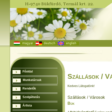
Főoldal
Szállások / V
Munkatársak
Kedves Látogatónk!
Rendelők
Szállások / Városok
Szolgáltatás
Bük
Árlista