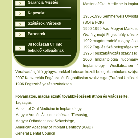
Garancia /Fizetés
Master of Oral Medicine in Impla
Kapcsolat
1985-1990 Semmelweis Orvostu
(SOTE FOK)
Szállások /Városok
1990-1999 Vas Megyei Markusovs
Partnerek
Osztály, majd Fogszabályozás s
1992 magánrendelő megnyitása
3d fogászati CT info
1992 Fog- és Szájbetegségek s
beküldő kollégáknak
1996 Fogszabályozás szakvizsg
2006 Implantológia tudomán
Implantology, Westfälischen 
Véralvadásgátló gyógyszerekkel tartósan kezelt betegek ambuláns szájse
2007 Konzerváló Fogászat és Fogpótlástan szakvizsga (Európai Uniós e
1996 Fogszabályozás szakvizsga
Folyamatos, magas szintű továbbképzések itthon és világszerte.
Tagságai:
Master of Oral Medicine in Implantology
Magyar Arc- és Állcsontsebészeti Társaság,
Magyar Orthodontusok Szövetsége,
American Academy of Implant Dentistry (AAID)
General Dental Council