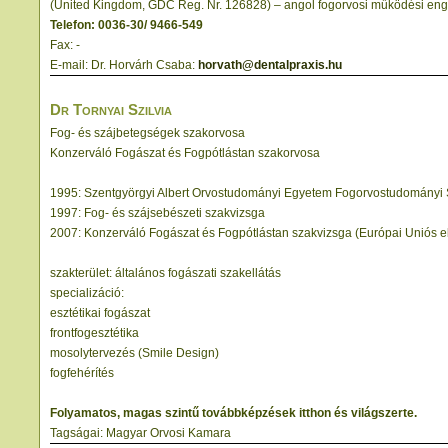
(United Kingdom, GDC Reg. Nr. 126828) – angol fogorvosi működési eng
Telefon: 0036-30/ 9466-549
Fax: -
E-mail: Dr. Horvárh Csaba:
horvath@dentalpraxis.hu
Dr Tornyai Szilvia
Fog- és szájbetegségek szakorvosa
Konzerváló Fogászat és Fogpótlástan szakorvosa
1995: Szentgyörgyi Albert Orvostudományi Egyetem Fogorvostudományi
1997: Fog- és szájsebészeti szakvizsga
2007: Konzerváló Fogászat és Fogpótlástan szakvizsga (Európai Uniós e
szakterület: általános fogászati szakellátás
specializáció:
esztétikai fogászat
frontfogesztétika
mosolytervezés (Smile Design)
fogfehérítés
Folyamatos, magas szintű továbbképzések itthon és világszerte.
Tagságai: Magyar Orvosi Kamara