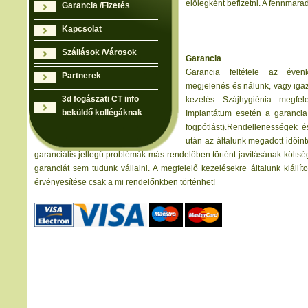
előlegként befizetni. A fennmar
Garancia /Fizetés
Kapcsolat
Szállások /Városok
Garancia
Garancia feltétele az évenk
Partnerek
megjelenés és nálunk, vagy igaz
3d fogászati CT info
kezelés Szájhygiénia megfele
beküldő kollégáknak
Implantátum esetén a garanci
fogpótlást).Rendellenességek é
után az általunk megadott időin
garanciális jellegű problémák más rendelőben történt javításának költsé
garanciát sem tudunk vállalni. A megfelelő kezelésekre általunk kiállíto
érvényesítése csak a mi rendelőnkben történhet!