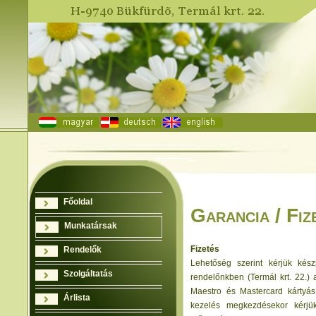
Főoldal
Garancia / Fiz
Munkatársak
Fizetés
Rendelők
Lehetőség szerint kérjük kész
Szolgáltatás
rendelőnkben (Termál krt. 22.) 
Maestro és Mastercard kártyás f
Árlista
kezelés megkezdésekor kérjük